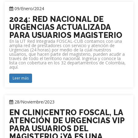
09/Enero/2024
2024: RED NACIONAL DE
URGENCIAS ACTUALIZADA
PARA USUARIOS MAGISTERIO
En la UT Red Integrada FOSCAL-CUB contamos con una
amplia red de prestadores con servicio y atención de
Urgencias (24 horas) por medio de la cual nuestros
usuarios, que hacen parte del magisterio, pueden acudir a
través de todo el territorio nacional. Ingresa y conoce la
lista con cobertura en los 32 departamentos de Colombia,
aquí.
Leer más
28/Noviembre/2023
EN CLINICENTRO FOSCAL, LA
ATENCIÓN DE URGENCIAS VIP
PARA USUARIOS DEL
MAGISTERIO ¡YA ES UNA