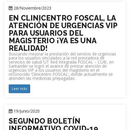
28/Noviembre/2023
EN CLINICENTRO FOSCAL, LA
ATENCIÓN DE URGENCIAS VIP
PARA USUARIOS DEL
MAGISTERIO ¡YA ES UNA
REALIDAD!
Buscando mejorar la prestación del servicio de urgencias
para los usuarios vinculados a la red prestadora de
servicios de salud ‘UT Red Integrada FOSCAL – CUB’, en
Santander se logró el avance de prestar atención de
urgencias VIP a los usuarios del magisterio en el
reconocido ‘Clinicentro FOSCAL’, donde actualmente se
atienden las medicinas prepagadas.
Leer más
19/Junio/2020
SEGUNDO BOLETÍN
INFORMATIVO COVID-19