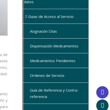
datos
Guias de Acceso al Servicio
Asignación Citas
Dispensación Medicamentos
ca de
Medicamentos Pendientes
mente
rios,
idad,
Ordenes de Servicio
Guía de Referencia y Contra-
iento
referencia
ito y
 para