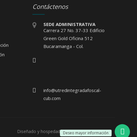
Contáctenos
SEDE ADMINISTRATIVA
Carrera 27 No. 37-33 Edificio
Green Gold Oficina 512
ción
Bucaramanga - Col.
ión
info@utredintegradafoscal-
cub.com
Diseñado y hospedado por:
Damos Soluciones
Deseo mayor información