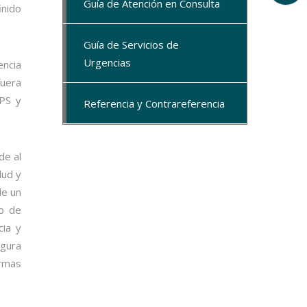
Guía de Atención en Consulta
inido
Guía de Servicios de
Urgencias
encia
fuera
IPS y
Referencia y Contrareferencia
de al
lud y
de un
to de
cia y
gura
ormas