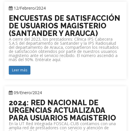
12/Febrero/2024
ENCUESTAS DE SATISFACCIÓN
DE USUARIOS MAGISTERIO
(SANTANDER Y ARAUCA)
A cierre del 2023, los prestadores: Clínica IPS Cabecera
S.A.S del departamento de Santander y la IPS Radiosalud
del departamento de Arauca, compartieron los resultados
de satisfacción obtenidos por parte de nuestros usuarios
magisterio ante el servicio recibido. El número ascendió a
más del 90%. Entérate aquí.
Leer más
09/Enero/2024
2024: RED NACIONAL DE
URGENCIAS ACTUALIZADA
PARA USUARIOS MAGISTERIO
En la UT Red Integrada FOSCAL-CUB contamos con una
amplia red de prestadores con servicio y atención de